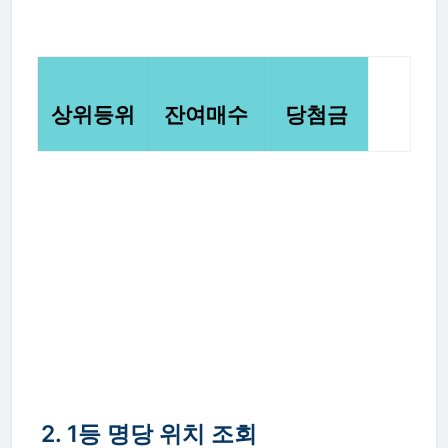
상위등위
잔여매수
당첨금
1등
10 매
5억 원
2등
50 매
2천만 원
2. 1등 명당 위치 조회