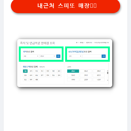
내근처 스피또 매장👆🏻